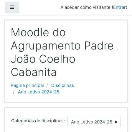
Painel lateral
A aceder como visitante (
Entrar
)
Ir para o conteúdo principal
Moodle do
Agrupamento Padre
João Coelho
Cabanita
Página principal
Disciplinas
Ano Letivo 2024-25
Categorias de disciplinas: