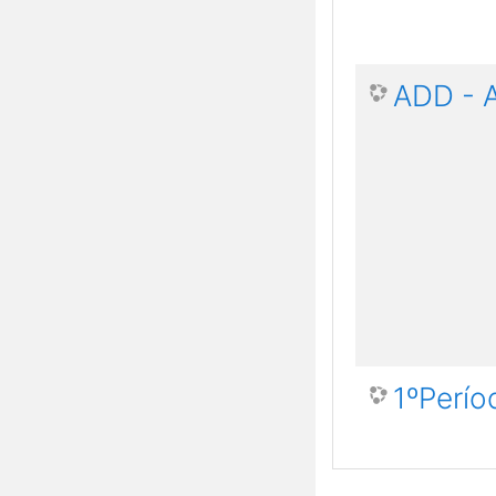
ADD - 
1ºPerío