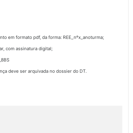
nto em formato pdf, da forma: REE_nºx_anoturma;
r, com assinatura digital;
_8BS
ença deve ser arquivada no dossier do DT.