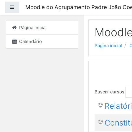
Moodle do Agrupamento Padre João Coe
Painel lateral
Ir para o conteúdo prin
Página inicial
Moodle
Calendário
Página inicial
C
Buscar cursos
Relatór
Consti