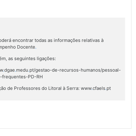
derá encontrar todas as informações relativas à
empenho Docente
.
m, as seguintes ligações:
ww
.
dgae
.
medu
.
pt/gestao-de-recursos-humanos/pessoal-
s-frequentes-PD-RH
ão de Professores do Litoral à Serra: www
.
cfaels
.
pt