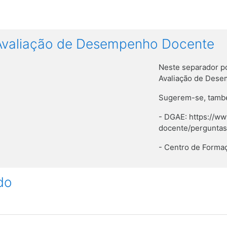
Avaliação de Desempenho Docente
Neste separador po
Avaliação de Des
Sugerem-se, també
- DGAE: https://w
docente/pergunta
- Centro de Formaç
do