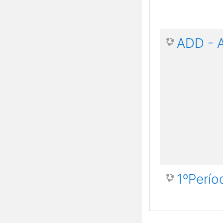
ADD - 
1ºPerío