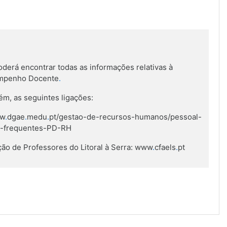
derá encontrar todas as informações relativas à
empenho Docente
.
m, as seguintes ligações:
ww
.
dgae
.
medu
.
pt/gestao-de-recursos-humanos/pessoal-
s-frequentes-PD-RH
ão de Professores do Litoral à Serra: www
.
cfaels
.
pt