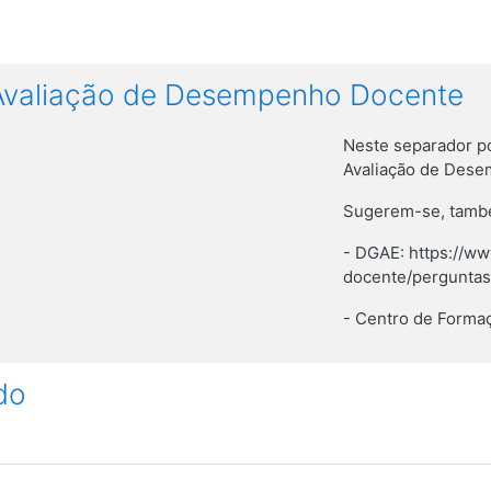
Avaliação de Desempenho Docente
Neste separador po
Avaliação de Des
Sugerem-se, també
- DGAE: https://w
docente/pergunta
- Centro de Formaç
do