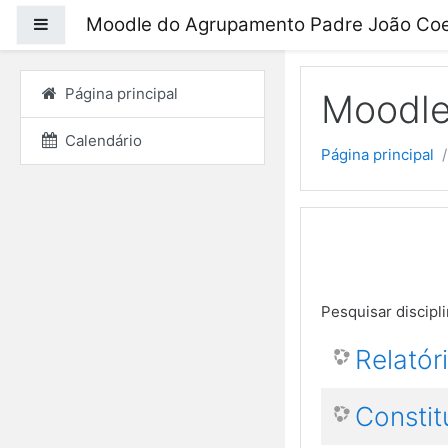
Moodle do Agrupamento Padre João Coe
Painel lateral
Ir para o conteúdo prin
Página principal
Moodle
Calendário
Página principal
Pesquisar discipl
Relatór
Consti