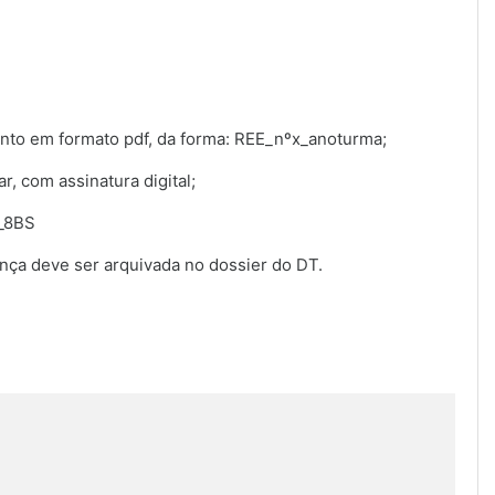
nto em formato pdf, da forma: REE_nºx_anoturma;
r, com assinatura digital;
_8BS
ença deve ser arquivada no dossier do DT.